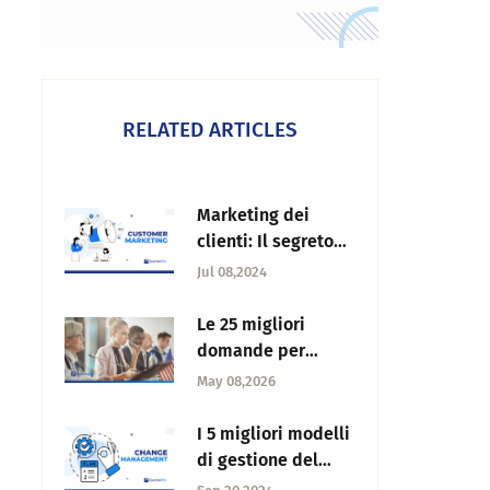
RELATED ARTICLES
Marketing dei
clienti: Il segreto
meglio custodito
Jul 08,2024
dai grandi marchi
Le 25 migliori
domande per
sondaggi politici
May 08,2026
nei questionari
I 5 migliori modelli
di gestione del
cambiamento per