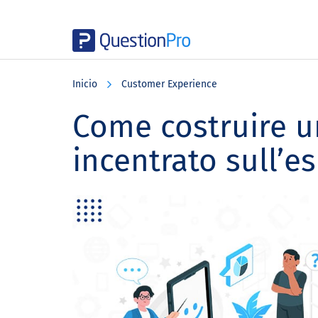
Skip
Skip
Skip
to
to
to
Inicio
Customer Experience
main
primary
footer
content
sidebar
Come costruire u
incentrato sull’e