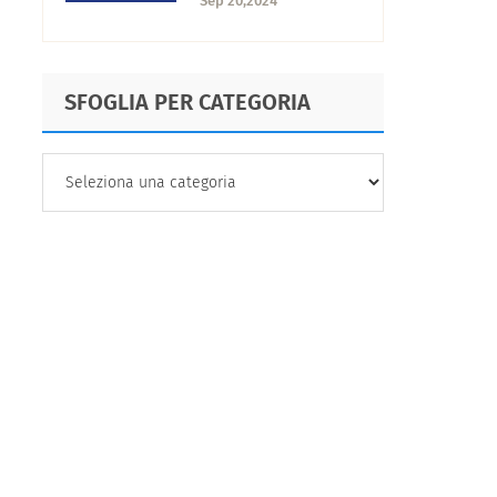
Sep 20,2024
trasformare la tua
organizzazione
SFOGLIA PER CATEGORIA
SFOGLIA
PER
CATEGORIA