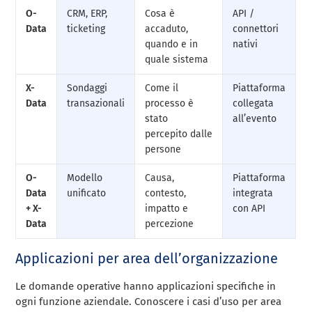
O-
CRM, ERP,
Cosa è
API /
Data
ticketing
accaduto,
connettori
quando e in
nativi
quale sistema
X-
Sondaggi
Come il
Piattaforma
Data
transazionali
processo è
collegata
stato
all’evento
percepito dalle
persone
O-
Modello
Causa,
Piattaforma
Data
unificato
contesto,
integrata
+ X-
impatto e
con API
Data
percezione
Applicazioni per area dell’organizzazione
Le domande operative hanno applicazioni specifiche in
ogni funzione aziendale. Conoscere i casi d’uso per area