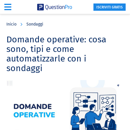
ISCRIVITI GRATIS
Skip
Skip
Skip
to
to
to
Inicio
Sondaggi
main
primary
footer
content
sidebar
Domande operative: cosa
sono, tipi e come
automatizzarle con i
sondaggi