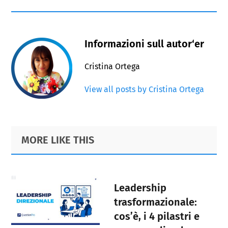
Informazioni sull autor‘er
Cristina Ortega
View all posts by Cristina Ortega
Primary
Footer
MORE LIKE THIS
Sidebar
Leadership
trasformazionale:
cos’è, i 4 pilastri e