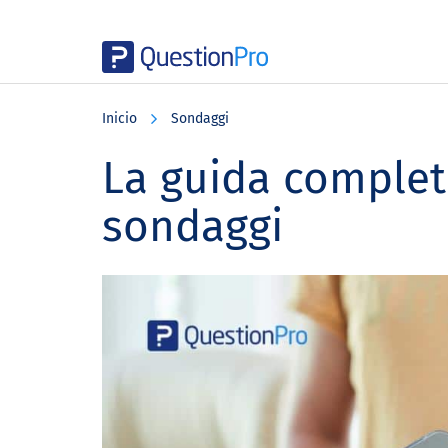
Skip
Skip
Skip
to
to
to
Inicio
Sondaggi
main
primary
footer
content
sidebar
La guida complet
sondaggi