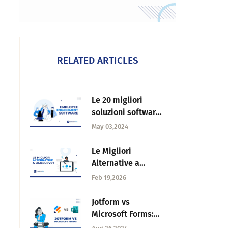
RELATED ARTICLES
Le 20 migliori
soluzioni software
per il
May 03,2024
coinvolgimento dei
dipendenti: Guida
Le Migliori
2025
Alternative a
LimeSurvey nel
Feb 19,2026
2026
Jotform vs
Microsoft Forms:
Quale scegliere?