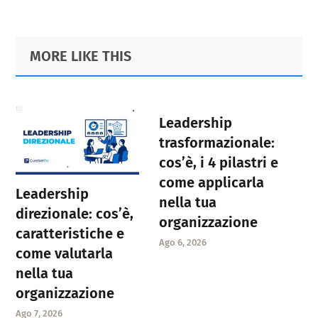
Primary
Footer
MORE LIKE THIS
Sidebar
Leadership
trasformazionale:
cos’è, i 4 pilastri e
come applicarla
Leadership
nella tua
direzionale: cos’è,
organizzazione
caratteristiche e
Ago 6, 2026
come valutarla
nella tua
organizzazione
Ago 7, 2026