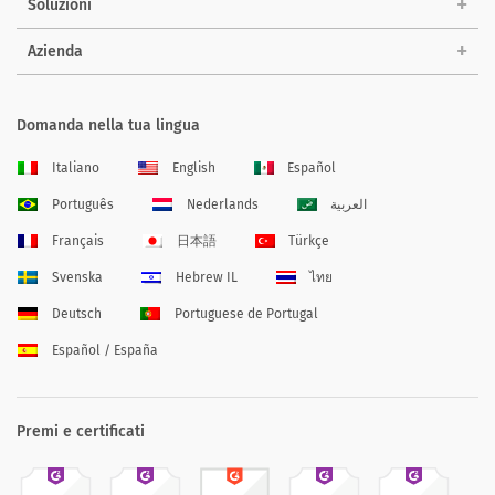
Soluzioni
Azienda
Domanda nella tua lingua
Italiano
English
Español
Português
Nederlands
العربية
Français
日本語
Türkçe
Svenska
Hebrew IL
ไทย
Deutsch
Portuguese de Portugal
Español / España
Premi e certificati