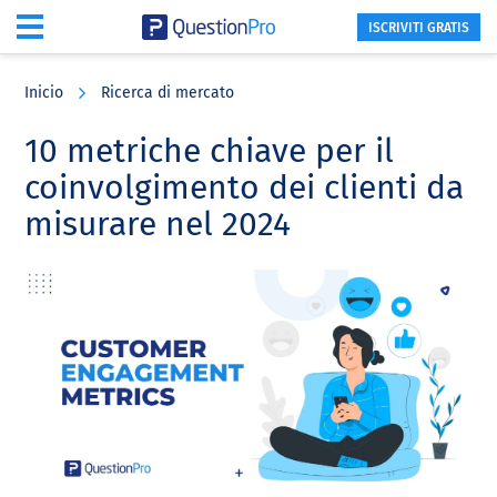
ISCRIVITI GRATIS
Skip
Skip
Skip
to
to
to
Inicio
Ricerca di mercato
main
primary
footer
content
sidebar
10 metriche chiave per il
coinvolgimento dei clienti da
misurare nel 2024