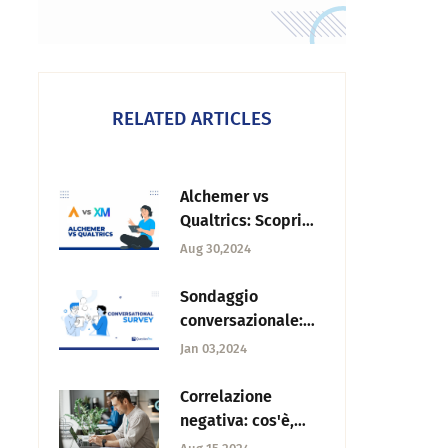
RELATED ARTICLES
Alchemer vs
Qualtrics: Scopri
quale scegliere
Aug 30,2024
Sondaggio
conversazionale:
Cos'è, come crearlo
Jan 03,2024
e vantaggi
Correlazione
negativa: cos'è,
esempi e come