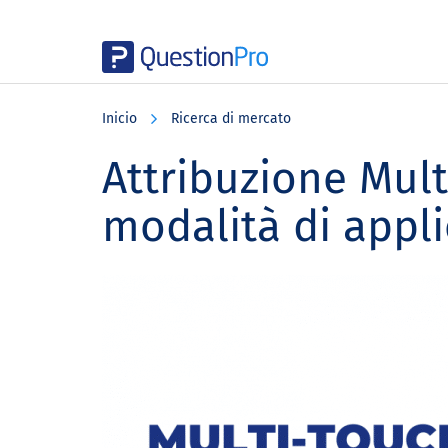
Skip
Skip
Skip
to
to
to
Inicio
Ricerca di mercato
main
primary
footer
content
sidebar
Attribuzione Multi
modalità di appl