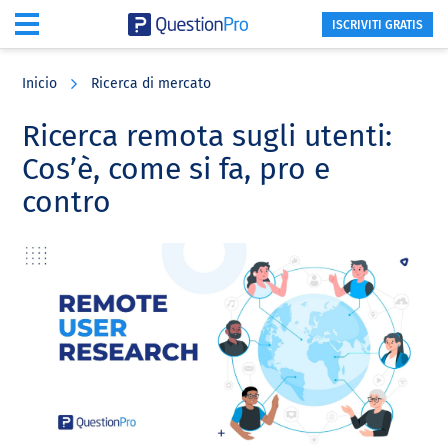
ISCRIVITI GRATIS
Skip
Skip
Skip
to
to
to
Inicio
Ricerca di mercato
main
primary
footer
content
sidebar
Ricerca remota sugli utenti:
Cos’è, come si fa, pro e
contro