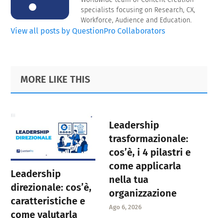
specialists focusing on Research, CX,
Workforce, Audience and Education.
View all posts by QuestionPro Collaborators
Primary
Footer
MORE LIKE THIS
Sidebar
Leadership
trasformazionale:
cos’è, i 4 pilastri e
come applicarla
Leadership
nella tua
direzionale: cos’è,
organizzazione
caratteristiche e
Ago 6, 2026
come valutarla