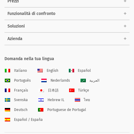
Prezzi
Funzionalità di confronto
Soluzioni
Azienda
Domanda nella tua lingua
Italiano
English
Español
Português
Nederlands
العربية
Français
日本語
Türkçe
Svenska
Hebrew IL
ไทย
Deutsch
Portuguese de Portugal
Español / España