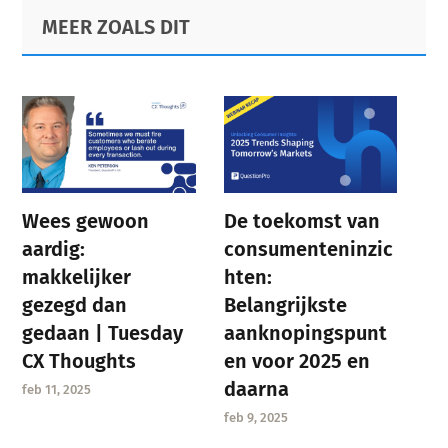
Primary
Footer
MEER ZOALS DIT
Sidebar
Wees gewoon
De toekomst van
aardig:
consumenteninzic
makkelijker
hten:
gezegd dan
Belangrijkste
gedaan | Tuesday
aanknopingspunt
CX Thoughts
en voor 2025 en
daarna
feb 11, 2025
feb 9, 2025