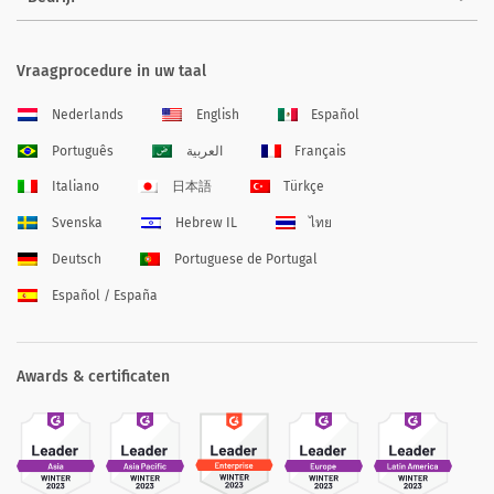
Vraagprocedure in uw taal
Nederlands
English
Español
Português
العربية
Français
Italiano
日本語
Türkçe
Svenska
Hebrew IL
ไทย
Deutsch
Portuguese de Portugal
Español / España
Awards & certificaten