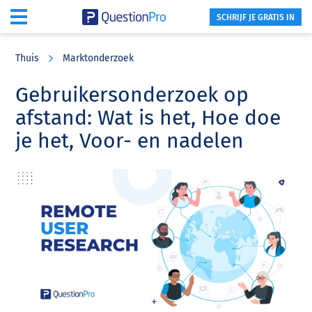
SCHRIJF JE GRATIS IN
Skip
Skip
Skip
to
to
to
Thuis
Marktonderzoek
main
primary
footer
content
sidebar
Gebruikersonderzoek op
afstand: Wat is het, Hoe doe
je het, Voor- en nadelen