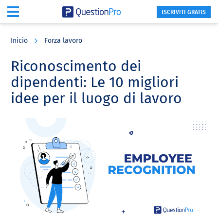
ISCRIVITI GRATIS
Skip
Skip
Skip
to
to
to
Inicio
Forza lavoro
main
primary
footer
content
sidebar
Riconoscimento dei
dipendenti: Le 10 migliori
idee per il luogo di lavoro