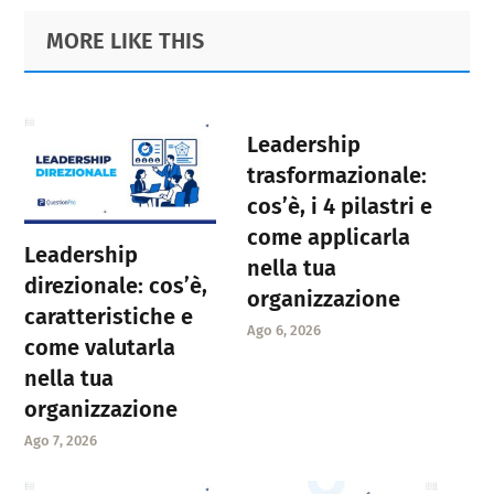
Primary
Footer
MORE LIKE THIS
Sidebar
Leadership
trasformazionale:
cos’è, i 4 pilastri e
come applicarla
Leadership
nella tua
direzionale: cos’è,
organizzazione
caratteristiche e
Ago 6, 2026
come valutarla
nella tua
organizzazione
Ago 7, 2026