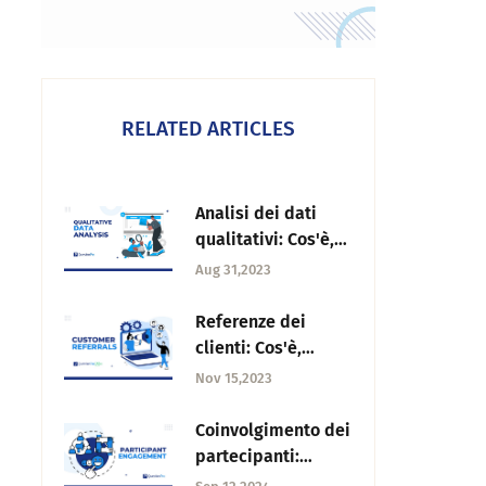
RELATED ARTICLES
Analisi dei dati
qualitativi: Cos'è,
metodi ed esempi
Aug 31,2023
Referenze dei
clienti: Cos'è,
l'importanza e
Nov 15,2023
come ottenerli?
Coinvolgimento dei
partecipanti:
Strategie per