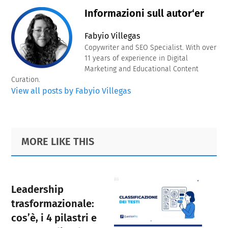
Informazioni sull autor‘er
Fabyio Villegas
Copywriter and SEO Specialist. With over
11 years of experience in Digital
Marketing and Educational Content
Curation.
View all posts by Fabyio Villegas
Primary
Footer
MORE LIKE THIS
Sidebar
Leadership
trasformazionale:
cos’è, i 4 pilastri e