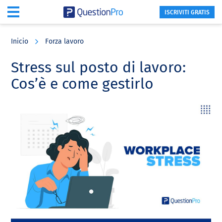
ISCRIVITI GRATIS
Skip
Skip
Skip
to
to
to
Inicio
Forza lavoro
main
primary
footer
content
sidebar
Stress sul posto di lavoro:
Cos’è e come gestirlo