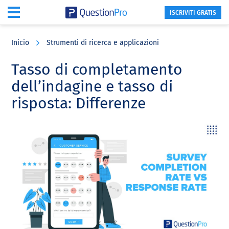
ISCRIVITI GRATIS
Skip
Skip
Skip
to
to
to
Inicio
Strumenti di ricerca e applicazioni
main
primary
footer
content
sidebar
Tasso di completamento
dell’indagine e tasso di
risposta: Differenze