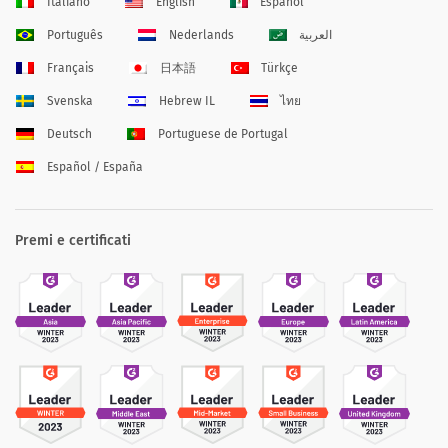
Italiano
English
Español
Português
Nederlands
العربية
Français
日本語
Türkçe
Svenska
Hebrew IL
ไทย
Deutsch
Portuguese de Portugal
Español / España
Premi e certificati