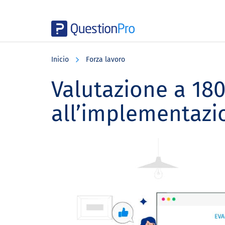
Skip
Skip
Skip
to
to
to
Inicio
Forza lavoro
main
primary
footer
content
sidebar
Valutazione a 180
all’implementazi