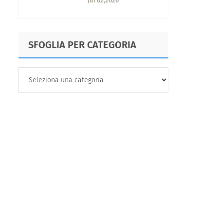
Jul 02,2026
Experience
secondo Mirko
Buonerba
SFOGLIA PER CATEGORIA
SFOGLIA
PER
CATEGORIA