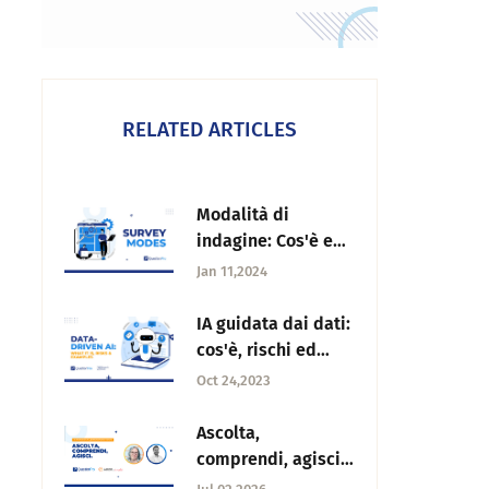
RELATED ARTICLES
Modalità di
indagine: Cos'è e
quali sono i fattori
Jan 11,2024
per scegliere
quello giusto?
IA guidata dai dati:
cos'è, rischi ed
esempi
Oct 24,2023
Ascolta,
comprendi, agisci:
la Customer