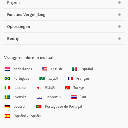
Prijzen
Functies Vergelijking
Oplossingen
Bedrijf
Vraagprocedure in uw taal
Nederlands
English
Español
Português
العربية
Français
Italiano
日本語
Türkçe
Svenska
Hebrew IL
ไทย
Deutsch
Portuguese de Portugal
Español / España