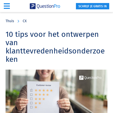
SCHRIJF JE GRATIS IN
Skip
Skip
Skip
to
to
to
Thuis
CX
main
primary
footer
content
sidebar
10 tips voor het ontwerpen
van
klanttevredenheidsonderzoe
ken