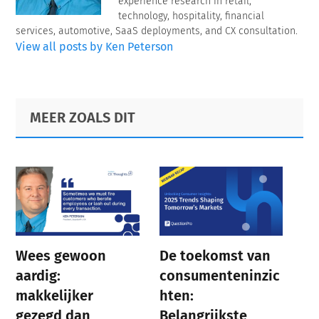
experience research in retail,
technology, hospitality, financial
services, automotive, SaaS deployments, and CX consultation.
View all posts by Ken Peterson
Primary
Footer
MEER ZOALS DIT
Sidebar
Wees gewoon
De toekomst van
aardig:
consumenteninzic
makkelijker
hten:
gezegd dan
Belangrijkste