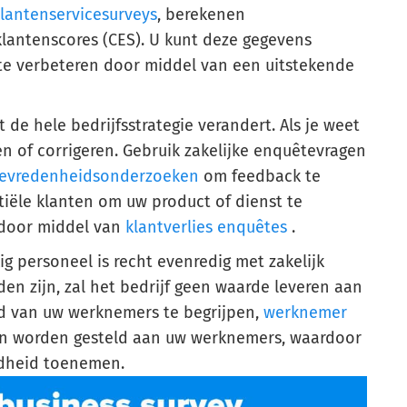
klantenservicesurveys
, berekenen
klantenscores (CES). U kunt deze gegevens
te verbeteren door middel van een uitstekende
 de hele bedrijfsstrategie verandert. Als je weet
en of corrigeren. Gebruik zakelijke enquêtevragen
tevredenheidsonderzoeken
om feedback te
iële klanten om uw product of dienst te
 door middel van
klantverlies enquêtes
.
ig personeel is recht evenredig met zakelijk
den zijn, zal het bedrijf geen waarde leveren aan
id van uw werknemers te begrijpen,
werknemer
n worden gesteld aan uw werknemers, waardoor
ndheid toenemen.