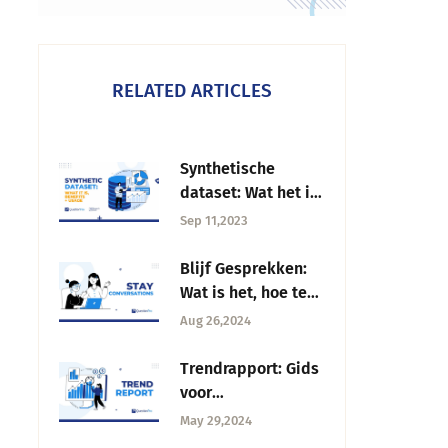
RELATED ARTICLES
Synthetische
dataset: Wat het is,
Voordelen +
Sep 11,2023
Gebruik
Blijf Gesprekken:
Wat is het, hoe te
gebruiken, vragen
Aug 26,2024
om te stellen
Trendrapport: Gids
voor
marktdynamiek en
May 29,2024
strategische