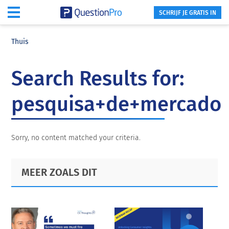
SCHRIJF JE GRATIS IN
Skip
Skip
Skip
to
to
to
Thuis
main
primary
footer
content
sidebar
Search Results for:
pesquisa+de+mercado
Sorry, no content matched your criteria.
Primary
Footer
MEER ZOALS DIT
Sidebar