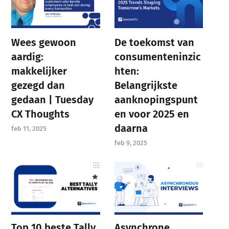
Wees gewoon
De toekomst van
aardig:
consumenteninzic
makkelijker
hten:
gezegd dan
Belangrijkste
gedaan | Tuesday
aanknopingspunt
CX Thoughts
en voor 2025 en
daarna
feb 11, 2025
feb 9, 2025
Asynchrone
Top 10 beste Tally