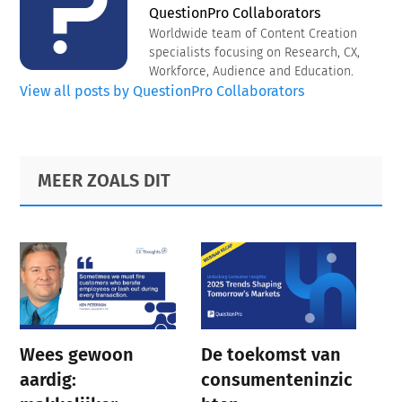
QuestionPro Collaborators
Worldwide team of Content Creation
specialists focusing on Research, CX,
Workforce, Audience and Education.
View all posts by QuestionPro Collaborators
Primary
Footer
MEER ZOALS DIT
Sidebar
Wees gewoon
De toekomst van
aardig:
consumenteninzic