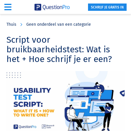
SCHRIJF JE GRATIS IN
Skip
Skip
Skip
to
to
to
Thuis
Geen onderdeel van een categorie
main
primary
footer
content
sidebar
Script voor
bruikbaarheidstest: Wat is
het + Hoe schrijf je er een?