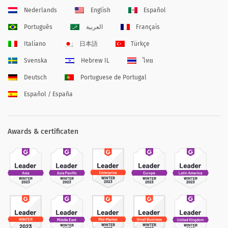
Nederlands
English
Español
Português
العربية
Français
Italiano
日本語
Türkçe
Svenska
Hebrew IL
ไทย
Deutsch
Portuguese de Portugal
Español / España
Awards & certificaten