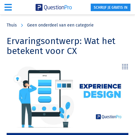
SCHRIJF JE GRATIS IN
Skip
Skip
Skip
to
to
to
Thuis
Geen onderdeel van een categorie
main
primary
footer
content
sidebar
Ervaringsontwerp: Wat het
betekent voor CX