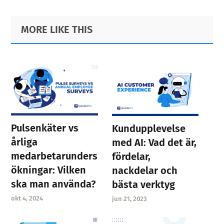
Primary
Footer
MORE LIKE THIS
Sidebar
Pulsenkäter vs
Kundupplevelse
årliga
med AI: Vad det är,
medarbetarunders
fördelar,
ökningar: Vilken
nackdelar och
ska man använda?
bästa verktyg
okt 4, 2024
jun 21, 2023