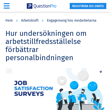
REGISTRERA DIG GRATIS
Skip
Skip
Skip
to
to
to
Hem
Arbetskraft
Engagemang hos medarbetarna
main
primary
footer
content
sidebar
Hur undersökningen om
arbetstillfredsställelse
förbättrar
personalbindningen