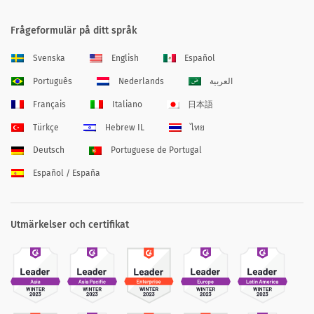
Frågeformulär på ditt språk
Svenska
English
Español
Português
Nederlands
العربية
Français
Italiano
日本語
Türkçe
Hebrew IL
ไทย
Deutsch
Portuguese de Portugal
Español / España
Utmärkelser och certifikat