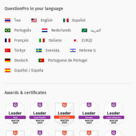
QuestionPro in your language
ไทย
English
Español
Português
Nederlands
العربية
Français
Italiano
日本語
Türkçe
Svenska
Hebrew IL
Deutsch
Portuguese de Portugal
Español / España
Awards & certificates