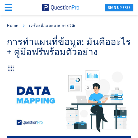
SIGN UP FREE
Skip
Skip
Skip
to
to
to
Home
เครื่องมือและแอปการวิจัย
main
primary
footer
content
sidebar
การทําแผนที่ข้อมูล: มันคืออะไร
+ คู่มือฟรีพร้อมตัวอย่าง