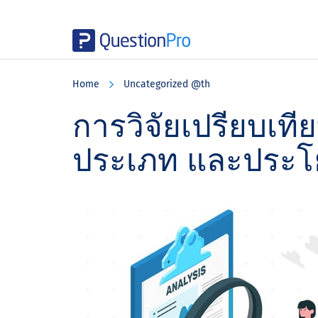
Skip
Skip
Skip
to
to
to
Home
Uncategorized @th
main
primary
footer
content
sidebar
การวิจัยเปรียบเท
ประเภท และประโ