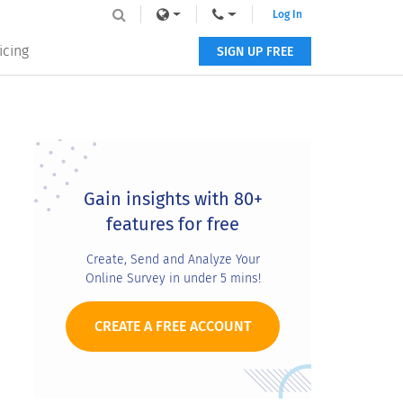
Log In
icing
SIGN UP FREE
Primary
Sidebar
Gain insights with 80+
features for free
Create, Send and Analyze Your
Online Survey in under 5 mins!
CREATE A FREE ACCOUNT