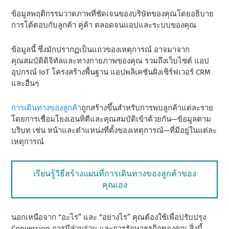
ข้อมูลพฤติกรรมวาดภาพที่ชัดเจนของบริษัทของคุณโดยอธิบาย
การโต้ตอบกับลูกค้า คู่ค้า ตลอดจนแอปและระบบของคุณ
ข้อมูลนี้ ซึ่งมักปรากฏเป็นแถวของเหตุการณ์ อาจมาจาก
คุณสมบัติดิจิทัลและทางกายภาพของคุณ รวมถึงเว็บไซต์ แอป
อุปกรณ์ IoT โครงสร้างพื้นฐาน แอปพลิเคชันฝั่งเซิร์ฟเวอร์ CRM
และอื่นๆ
การเดินทางของลูกค้า
ถูกสร้างขึ้นสําหรับการพบลูกค้าแต่ละราย
โดยการเชื่อมโยงเอนทิตีและคุณสมบัติเข้าด้วยกัน—ข้อมูลตาม
บริบท เช่น หน้าและตําแหน่งที่ตั้งของเหตุการณ์—ที่มีอยู่ในแต่ละ
เหตุการณ์
เรียนรู้วิธีสร้างแผนที่การเดินทางของลูกค้าของ
คุณเอง
นอกเหนือจาก “อะไร” และ “อย่างไร” คุณต้องใช้เพื่อปรับปรุง
Conversion การมีส่วนร่วม และการรักษาธุรกิจของคุณ สิ่งนี้