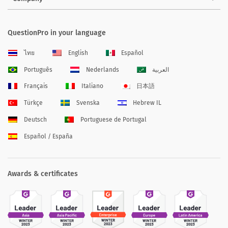
QuestionPro in your language
ไทย
English
Español
Português
Nederlands
العربية
Français
Italiano
日本語
Türkçe
Svenska
Hebrew IL
Deutsch
Portuguese de Portugal
Español / España
Awards & certificates