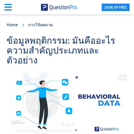
SIGN UP FREE
Skip
Skip
Skip
to
to
to
Home
การวิจัยตลาด
main
primary
footer
content
sidebar
ข้อมูลพฤติกรรม: มันคืออะไร
ความสําคัญประเภทและ
ตัวอย่าง