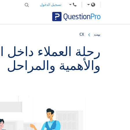
تسجيل الدخول
Skip
Skip
Skip
to
to
to
بيت
CX
primary
footer
main
content
sidebar
رحلة العملاء داخل ا
والأهمية والمراحل