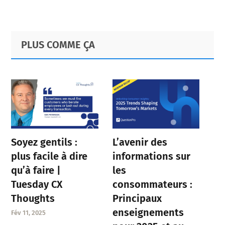
Primary
Footer
PLUS COMME ÇA
Sidebar
Soyez gentils :
L’avenir des
plus facile à dire
informations sur
qu’à faire |
les
Tuesday CX
consommateurs :
Thoughts
Principaux
enseignements
Fév 11, 2025