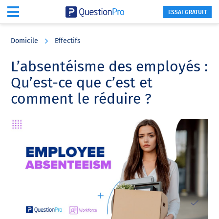
ESSAI GRATUIT
Skip
Skip
Skip
to
to
to
Domicile
Effectifs
main
primary
footer
content
sidebar
L’absentéisme des employés :
Qu’est-ce que c’est et
comment le réduire ?