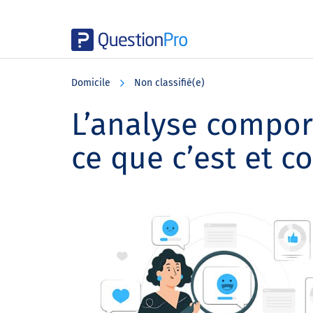
Skip
Skip
Skip
to
to
to
Domicile
Non classifié(e)
main
primary
footer
content
sidebar
L’analyse compor
ce que c’est et c