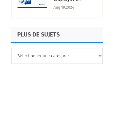
Stratégies pour une
Aug 19,2024
réussite
commerciale à long
terme
PLUS DE SUJETS
PLUS
DE
SUJETS