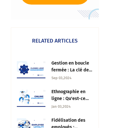
RELATED ARTICLES
Gestion en boucle
fermée : La clé de
la centralité du
Sep 03,2024
client
Ethnographie en
ligne : Qu'est-ce
que c'est,
Jan 03,2024
méthodes,
avantages et défis
Fidélisation des
employés :