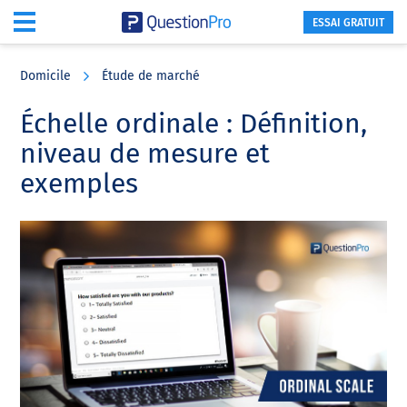
ESSAI GRATUIT
Skip
Skip
Skip
to
to
to
Domicile
Étude de marché
main
primary
footer
content
sidebar
Échelle ordinale : Définition,
niveau de mesure et
exemples