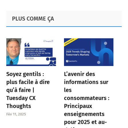
Primary
Footer
PLUS COMME ÇA
Sidebar
Soyez gentils :
L’avenir des
plus facile à dire
informations sur
qu’à faire |
les
Tuesday CX
consommateurs :
Thoughts
Principaux
enseignements
Fév 11, 2025
pour 2025 et au-