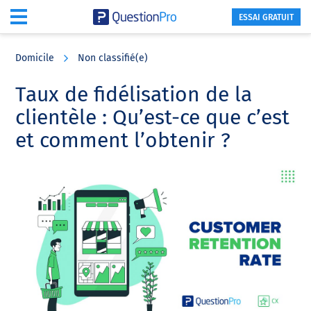
ESSAI GRATUIT
Skip
Skip
Skip
to
to
to
Domicile
Non classifié(e)
main
primary
footer
content
sidebar
Taux de fidélisation de la
clientèle : Qu’est-ce que c’est
et comment l’obtenir ?