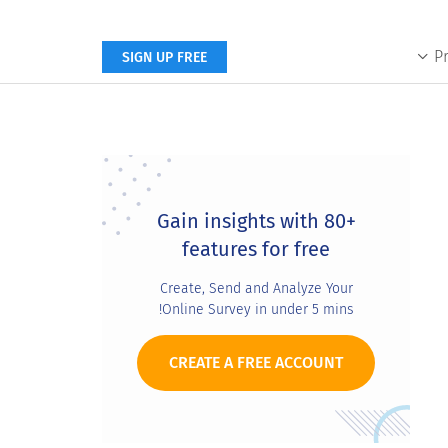
P
SIGN UP FREE
Primary
Sidebar
Gain insights with 80+
features for free
Create, Send and Analyze Your
Online Survey in under 5 mins!
CREATE A FREE ACCOUNT