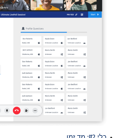
כלי #2: מד זמן