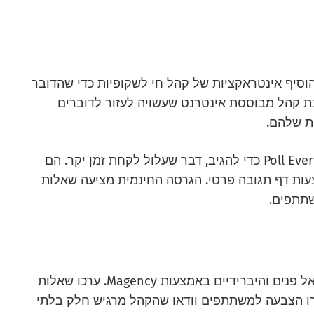
וסיף אינטראקציות של קהל חי לשקופיות כדי שהדובר
בת קהל מבוססת אינטרנט שעשויה לעזור לדוברים
ת שלהם.
המשתתפים חייבים להוריד את היישום Poll Everywhere כדי להגיב, דבר שעלול לקחת זמן יקר. הם
יב באמצעות SMS SMS או באמצעות דף תגובה פרטי. הגרסה החינמית מציעה שאלות
הוסף אינטראקציה לאירועים וירטואליים, פנים אל פנים והיברידיים באמצעות Magency. ערכו שאלות
רו הצבעה למשתתפים וודאו שהקהל מרגיש חלק בלתי