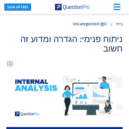
SIGN UP FREE
Skip
Skip
Skip
to
to
to
בית
Uncategorized @il
primary
footer
main
content
sidebar
ניתוח פנימי: הגדרה ומדוע זה
חשוב