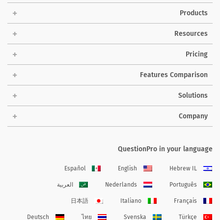
Products
Resources
Pricing
Features Comparison
Solutions
Company
QuestionPro in your language
Español
English
Hebrew IL
Português
Nederlands
العربية
日本語
Italiano
Français
Deutsch
ไทย
Svenska
Türkçe