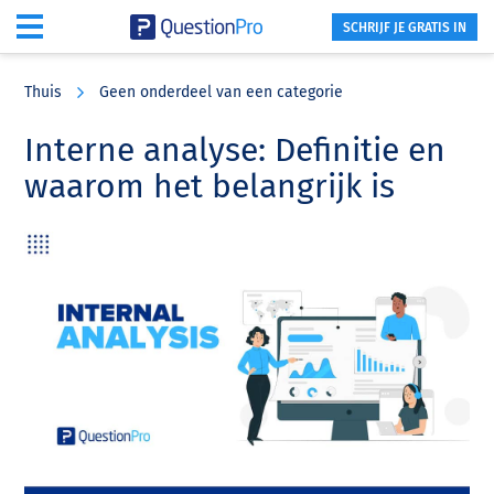
SCHRIJF JE GRATIS IN
Skip
Skip
Skip
to
to
to
Thuis
Geen onderdeel van een categorie
main
primary
footer
content
sidebar
Interne analyse: Definitie en
waarom het belangrijk is