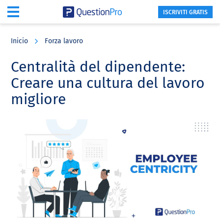
ISCRIVITI GRATIS
Skip
Skip
Skip
to
to
to
Inicio
Forza lavoro
main
primary
footer
content
sidebar
Centralità del dipendente:
Creare una cultura del lavoro
migliore