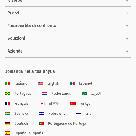
Risorse
Prezzi
Funzionalità di confronto
Soluzioni
Azienda
Domanda nella tua lingua
Italiano
English
Español
Português
Nederlands
العربية
Français
日本語
Türkçe
Svenska
Hebrew IL
ไทย
Deutsch
Portuguese de Portugal
Español / España