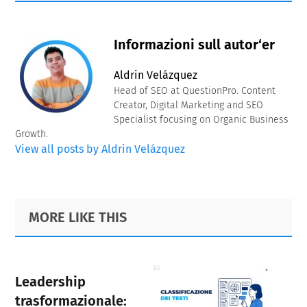
Informazioni sull autor‘er
Aldrin Velázquez
Head of SEO at QuestionPro. Content
Creator, Digital Marketing and SEO
Specialist focusing on Organic Business
Growth.
View all posts by Aldrin Velázquez
Primary
Footer
MORE LIKE THIS
Sidebar
Leadership
trasformazionale: