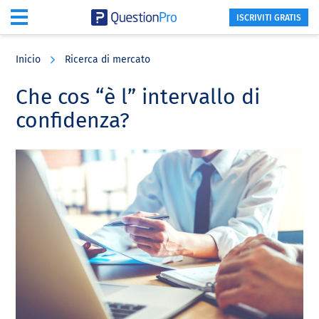
ISCRIVITI GRATIS
Skip
Skip
Skip
to
to
to
Inicio
Ricerca di mercato
main
primary
footer
content
sidebar
Che cos “è l” intervallo di
confidenza?