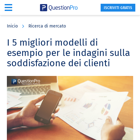
ISCRIVITI GRATIS
Skip
Skip
Skip
to
to
to
Inicio
Ricerca di mercato
main
primary
footer
content
sidebar
I 5 migliori modelli di
esempio per le indagini sulla
soddisfazione dei clienti