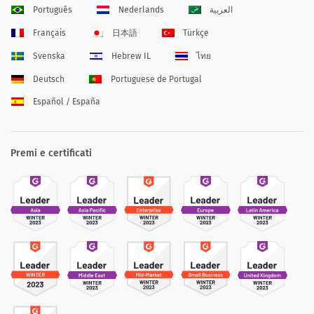
Português
Nederlands
العربية
Français
日本語
Türkçe
Svenska
Hebrew IL
ไทย
Deutsch
Portuguese de Portugal
Español / España
Premi e certificati