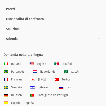
Prezzi
Funzionalità di confronto
Soluzioni
Azienda
Domanda nella tua lingua
Italiano
English
Español
Português
Nederlands
العربية
Français
日本語
Türkçe
Svenska
Hebrew IL
ไทย
Deutsch
Portuguese de Portugal
Español / España