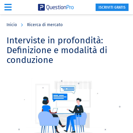
ISCRIVITI GRATIS
Skip
Skip
Skip
to
to
to
Inicio
Ricerca di mercato
main
primary
footer
content
sidebar
Interviste in profondità:
Definizione e modalità di
conduzione