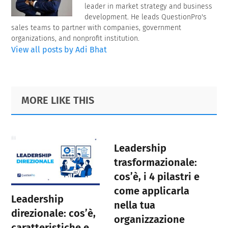
leader in market strategy and business
development. He leads QuestionPro's
sales teams to partner with companies, government
organizations, and nonprofit institution.
View all posts by Adi Bhat
Primary
Footer
MORE LIKE THIS
Sidebar
Leadership
trasformazionale:
cos’è, i 4 pilastri e
come applicarla
Leadership
nella tua
direzionale: cos’è,
organizzazione
caratteristiche e