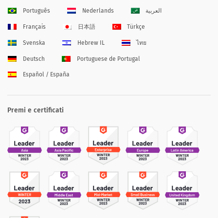
Português
Nederlands
العربية
Français
日本語
Türkçe
Svenska
Hebrew IL
ไทย
Deutsch
Portuguese de Portugal
Español / España
Premi e certificati