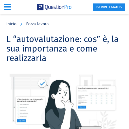
ISCRIVITI GRATIS
Skip
Skip
Skip
to
to
to
Inicio
Forza lavoro
main
primary
footer
content
sidebar
L “autovalutazione: cos” è, la
sua importanza e come
realizzarla