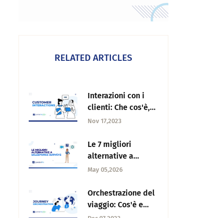
RELATED ARTICLES
Interazioni con i
clienti: Che cos'è,
importanza,
Nov 17,2023
consigli e vantaggi
Le 7 migliori
alternative a
Salesforce Surveys
May 05,2026
Orchestrazione del
viaggio: Cos'è e
come funziona