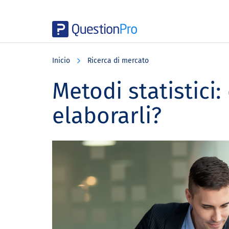
Skip
Skip
Skip
to
to
to
Inicio
Ricerca di mercato
main
primary
footer
content
sidebar
Metodi statistici
elaborarli?