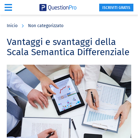
ISCRIVITI GRATIS
Skip
Skip
Skip
to
to
to
Inicio
Non categorizzato
main
primary
footer
content
sidebar
Vantaggi e svantaggi della
Scala Semantica Differenziale