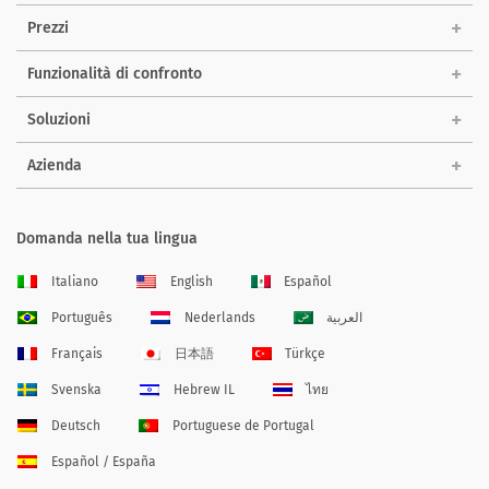
Prezzi
Funzionalità di confronto
Soluzioni
Azienda
Domanda nella tua lingua
Italiano
English
Español
Português
Nederlands
العربية
Français
日本語
Türkçe
Svenska
Hebrew IL
ไทย
Deutsch
Portuguese de Portugal
Español / España