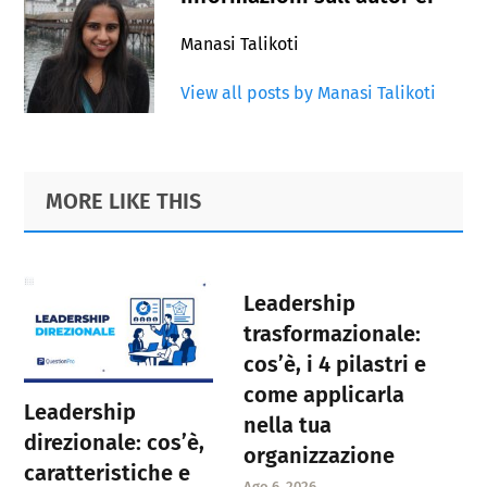
Manasi Talikoti
View all posts by Manasi Talikoti
Primary
Footer
MORE LIKE THIS
Sidebar
Leadership
trasformazionale:
cos’è, i 4 pilastri e
come applicarla
Leadership
nella tua
direzionale: cos’è,
organizzazione
caratteristiche e
Ago 6, 2026