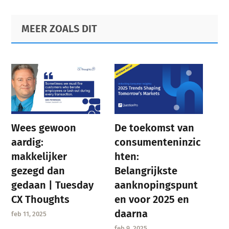
Primary
Footer
MEER ZOALS DIT
Sidebar
Wees gewoon
De toekomst van
aardig:
consumenteninzic
makkelijker
hten:
gezegd dan
Belangrijkste
gedaan | Tuesday
aanknopingspunt
CX Thoughts
en voor 2025 en
daarna
feb 11, 2025
feb 9, 2025