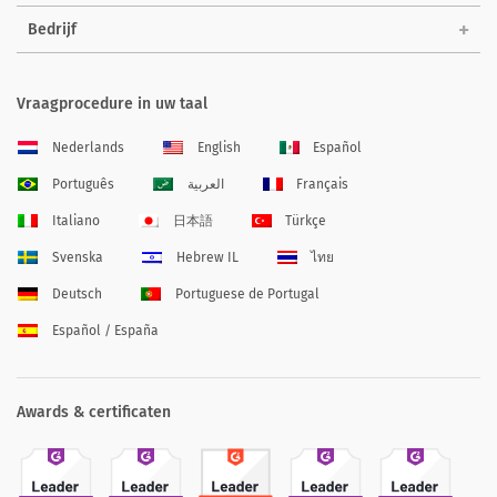
Bedrijf
Vraagprocedure in uw taal
Nederlands
English
Español
Português
العربية
Français
Italiano
日本語
Türkçe
Svenska
Hebrew IL
ไทย
Deutsch
Portuguese de Portugal
Español / España
Awards & certificaten