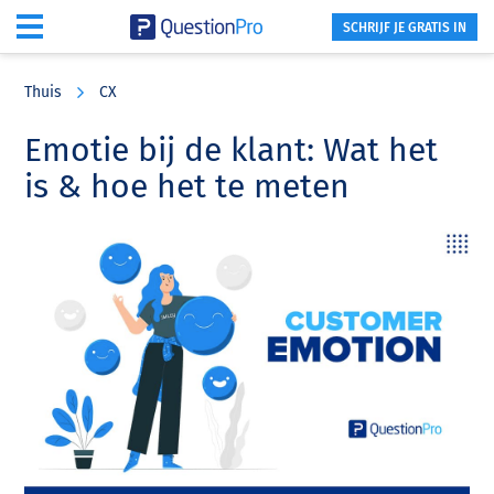
SCHRIJF JE GRATIS IN
Skip
Skip
Skip
to
to
to
Thuis
CX
main
primary
footer
content
sidebar
Emotie bij de klant: Wat het
is & hoe het te meten