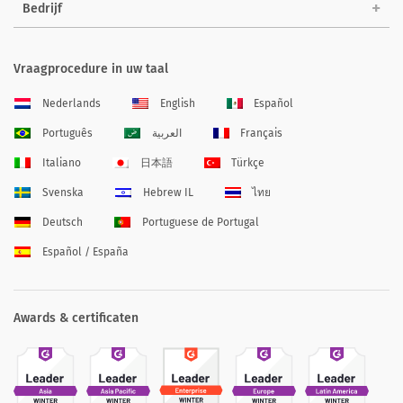
Bedrijf
Vraagprocedure in uw taal
Nederlands
English
Español
Português
العربية
Français
Italiano
日本語
Türkçe
Svenska
Hebrew IL
ไทย
Deutsch
Portuguese de Portugal
Español / España
Awards & certificaten