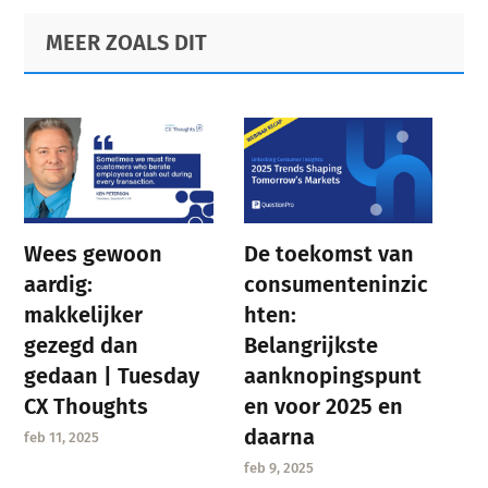
Primary
Footer
MEER ZOALS DIT
Sidebar
Wees gewoon
De toekomst van
aardig:
consumenteninzic
makkelijker
hten:
gezegd dan
Belangrijkste
gedaan | Tuesday
aanknopingspunt
CX Thoughts
en voor 2025 en
daarna
feb 11, 2025
feb 9, 2025