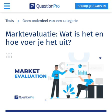
SCHRIJF JE GRATIS IN
Skip
Skip
Skip
to
to
to
Thuis
Geen onderdeel van een categorie
main
primary
footer
content
sidebar
Marktevaluatie: Wat is het en
hoe voer je het uit?