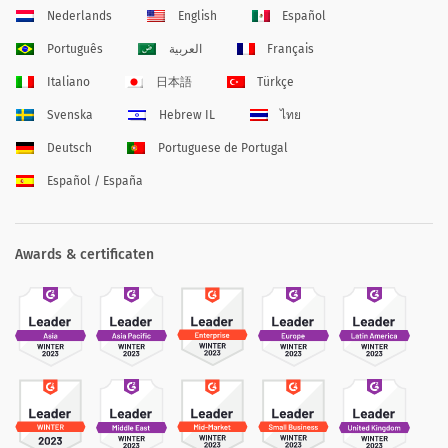
Nederlands
English
Español
Português
العربية
Français
Italiano
日本語
Türkçe
Svenska
Hebrew IL
ไทย
Deutsch
Portuguese de Portugal
Español / España
Awards & certificaten