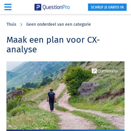
SCHRIJF JE GRATIS IN
Skip
Skip
Skip
to
to
to
Thuis
Geen onderdeel van een categorie
main
primary
footer
content
sidebar
Maak een plan voor CX-
analyse