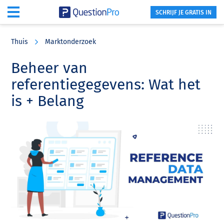
SCHRIJF JE GRATIS IN
Skip
Skip
Skip
to
to
to
Thuis
Marktonderzoek
main
primary
footer
content
sidebar
Beheer van
referentiegegevens: Wat het
is + Belang