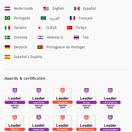
Nederlands
English
Español
Português
العربية
Français
Italiano
日本語
Türkçe
Svenska
Hebrew IL
ไทย
Deutsch
Portuguese de Portugal
Español / España
Awards & certificaten