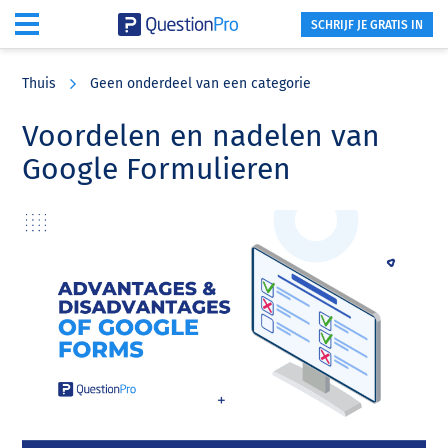
SCHRIJF JE GRATIS IN
Skip
Skip
Skip
to
to
to
Thuis
Geen onderdeel van een categorie
main
primary
footer
content
sidebar
Voordelen en nadelen van
Google Formulieren