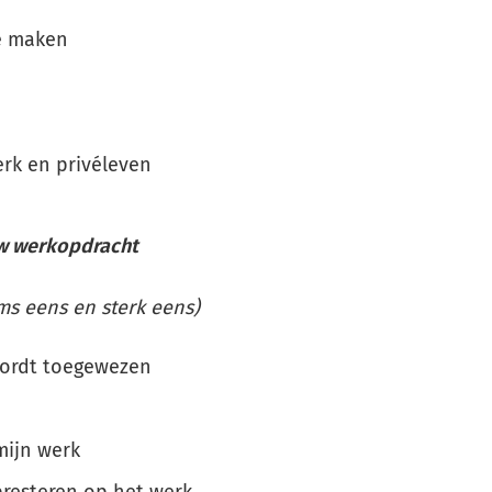
te maken
s
rk en privéleven
 uw werkopdracht
ms eens en sterk eens)
 wordt toegewezen
mijn werk
presteren op het werk