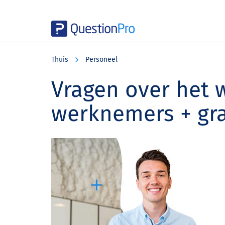
Skip
Skip
Skip
to
to
to
Thuis
Personeel
main
primary
footer
content
sidebar
Vragen over het w
werknemers + gra