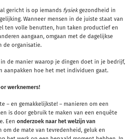
tal gericht is op iemands
fysiek
gezondheid in
gelijking. Wanneer mensen in de juiste staat van
el ten volle benutten, hun taken productief en
et anderen aangaan, omgaan met de dagelijkse
n de organisatie.
 in de manier waarop je dingen doet in je bedrijf,
en aanpakken hoe het met individuen gaat.
oor werknemers!
te – en gemakkelijkste! – manieren om een
llen is door gebruik te maken van een enquête
ie. Een
onderzoek naar het welzijn van
n om de mate van tevredenheid, geluk en
en op het werk op een bepaald moment hebben. In