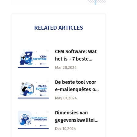
RELATED ARTICLES
CEM Software: Wat
het is + 7 beste
opties in 2025
Mar 28,2024
De beste tool voor
e-mailenquêtes om
uw feedbackspel
May 07,2024
op te voeren
Dimensies van
gegevenskwaliteit:
Wat zijn ze en hoe
Dec 10,2024
kan ik ze