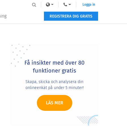
Logga in
ning
REGISTRERA DIG GRATIS
Primary
Sidebar
Få insikter med över 80
funktioner gratis
Skapa, skicka och analysera din
onlineenkät på under 5 minuter!
LÄS MER