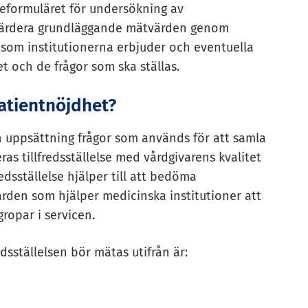
geformuläret för undersökning av
t utvärdera grundläggande mätvärden genom
 som institutionerna erbjuder och eventuella
et och de frågor som ska ställas.
atientnöjdhet?
en uppsättning frågor som används för att samla
ras tillfredsställelse med vårdgivarens kvalitet
edsställelse hjälper till att bedöma
den som hjälper medicinska institutioner att
ropar i servicen.
dsställelsen bör mätas utifrån är:
n