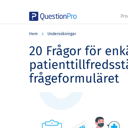
Pro
Skip
Skip
Skip
to
to
to
Hem
Undersökningar
main
primary
footer
content
sidebar
20 Frågor för en
patienttillfredsst
frågeformuläret