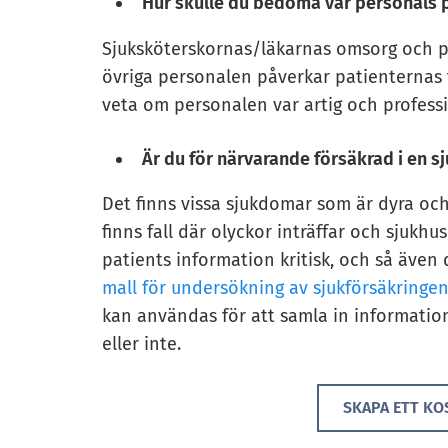
Hur skulle du bedöma vår personals 
Sjuksköterskornas/läkarnas omsorg och p
övriga personalen påverkar patienternas til
veta om personalen var artig och professi
Är du för närvarande försäkrad i en s
Det finns vissa sjukdomar som är dyra och
finns fall där olyckor inträffar och sjukhus
patients information kritisk, och så även 
mall för undersökning av sjukförsäkringe
kan användas för att samla in informatio
eller inte.
SKAPA ETT KO