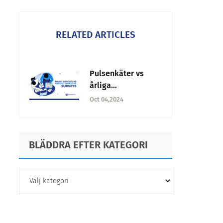
RELATED ARTICLES
Pulsenkäter vs
årliga
medarbetarunders
Oct 04,2024
ökningar: Vilken
ska man använda?
BLÄDDRA EFTER KATEGORI
BLÄDDRA
EFTER
KATEGORI