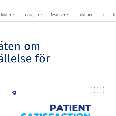
dukter
Lösningar
Resurser
Funktioner
Prissätt
käten om
ällelse för