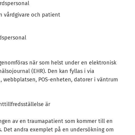
rdspersonal
 vårdgivare och patient
rdspersonal
 genomföras när som helst under en elektronisk
älsojournal (EHR). Den kan fyllas i via
n, webbplatsen, POS-enheten, datorer i väntrum
illfredsställelse är
ngen av en traumapatient som kommer till en
örs. Det andra exemplet på en undersökning om