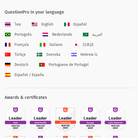
QuestionPro in your language
ไทย
English
Español
Português
Nederlands
العربية
Français
Italiano
日本語
Türkçe
Svenska
Hebrew IL
Deutsch
Portuguese de Portugal
Español / España
Awards & certificates