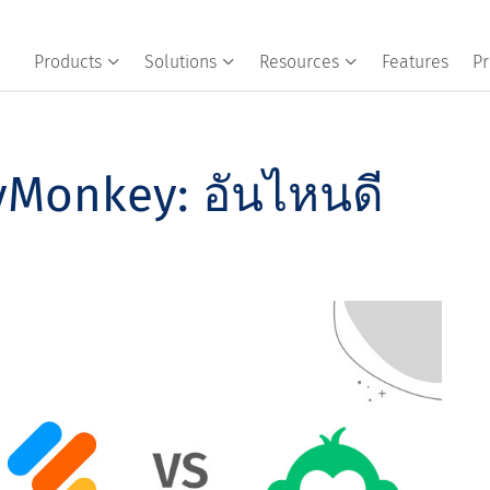
Products
Solutions
Resources
Features
Pr
yMonkey: อันไหนดี