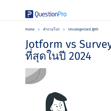
Skip
Skip
Skip
to
to
to
Home
คําถามโปร
Uncategorized @th
main
primary
footer
content
sidebar
Jotform vs Surve
ที่สุดในปี 2024