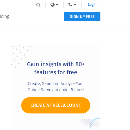
Log In
icing
SIGN UP FREE
Primary
Sidebar
Gain insights with 80+
features for free
Create, Send and Analyze Your
Online Survey in under 5 mins!
CREATE A FREE ACCOUNT