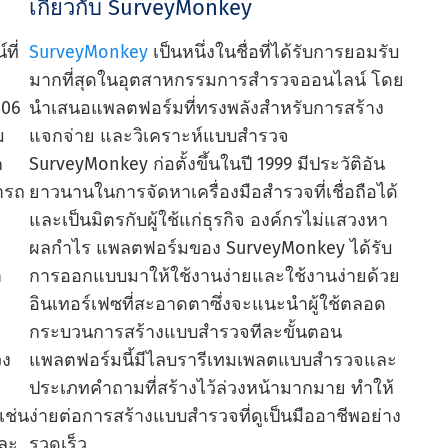
เกี่ยวกับ SurveyMonkey
ที่
SurveyMonkey
เป็นหนึ่งในชื่อที่ได้รับการยอมรับ
มากที่สุดในอุตสาหกรรมการสํารวจออนไลน์ โดย
006
นําเสนอแพลตฟอร์มที่ทรงพลังสําหรับการสร้าง
ม
แจกจ่าย และวิเคราะห์แบบสํารวจ
ค
SurveyMonkey ก่อตั้งขึ้นในปี 1999 มีประวัติอัน
ารถ
ยาวนานในการจัดหาเครื่องมือสํารวจที่เชื่อถือได้
และเป็นมิตรกับผู้ใช้แก่ธุรกิจ องค์กรไม่แสวงหา
ผลกําไร แพลตฟอร์มของ SurveyMonkey ได้รับ
า
การออกแบบมาให้ใช้งานง่ายและใช้งานง่ายด้วย
อินเทอร์เฟซที่สะอาดตาซึ่งจะแนะนําผู้ใช้ตลอด
กระบวนการสร้างแบบสํารวจทีละขั้นตอน
วง
แพลตฟอร์มนี้มีไลบรารีเทมเพลตแบบสํารวจและ
ประเภทคําถามที่สร้างไว้ล่วงหน้ามากมาย ทําให้
เช่น
ง่ายต่อการสร้างแบบสํารวจที่ดูเป็นมืออาชีพอย่าง
และ
รวดเร็ว