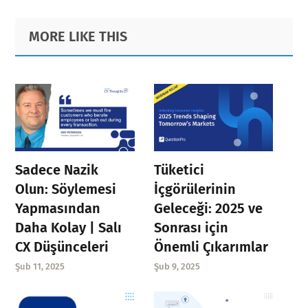
Primary
Footer
MORE LIKE THIS
Sidebar
Sadece Nazik
Tüketici
Olun: Söylemesi
İçgörülerinin
Yapmasından
Geleceği: 2025 ve
Daha Kolay | Salı
Sonrası için
CX Düşünceleri
Önemli Çıkarımlar
Şub 11, 2025
Şub 9, 2025