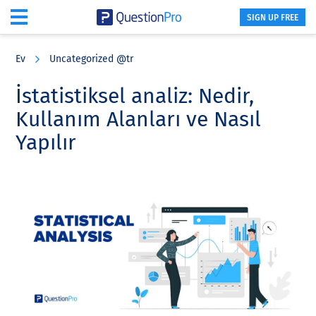
SIGN UP FREE
Skip
Skip
Skip
to
to
to
Ev
Uncategorized @tr
main
primary
footer
content
sidebar
İstatistiksel analiz: Nedir,
Kullanım Alanları ve Nasıl
Yapılır