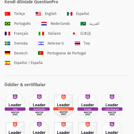
Kendi dilinizde QuestionPro
Türkçe
English
Español
Português
Nederlands
العربية
Français
Italiano
日本語
Svenska
Hebrew IL
ไทย
Deutsch
Portuguese de Portugal
Español / España
Ödüller & sertifikalar