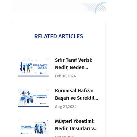
RELATED ARTICLES
Sıfır Taraf Verisi:
Nedir, Neden
Önemlidir ve Nasıl
Feb 16,2024
Elde Edilir?
Kurumsal Hafıza:
Başarı ve Süreklilik
için Stratejiler
Aug 21,2024
Müşteri Yönetimi:
Nedir, Unsurları ve
İzlenecek Süreç