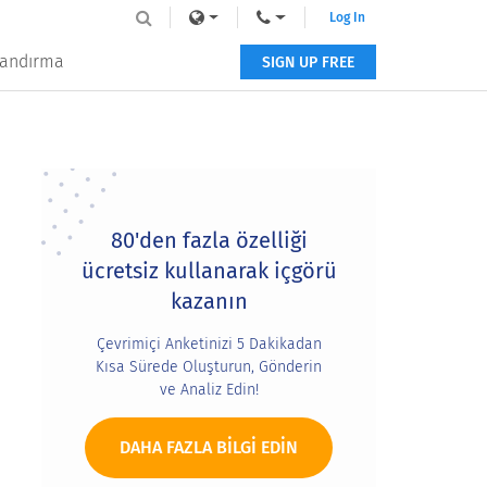
Log In
tlandırma
SIGN UP FREE
Primary
Sidebar
80'den fazla özelliği
ücretsiz kullanarak içgörü
kazanın
Çevrimiçi Anketinizi 5 Dakikadan
Kısa Sürede Oluşturun, Gönderin
ve Analiz Edin!
DAHA FAZLA BILGI EDIN