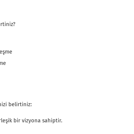
rtiniz?
zleşme
şme
zi belirtiniz:
leşik bir vizyona sahiptir.