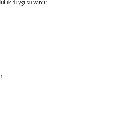
luluk duygusu vardır
ır