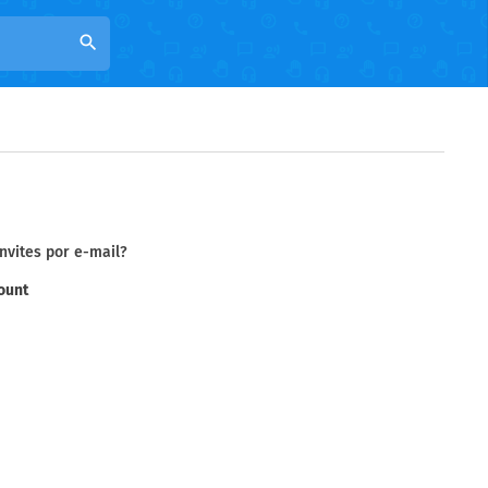
search
nvites por e-mail?
ount