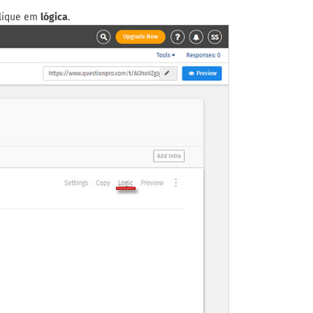
clique em
lógica
.