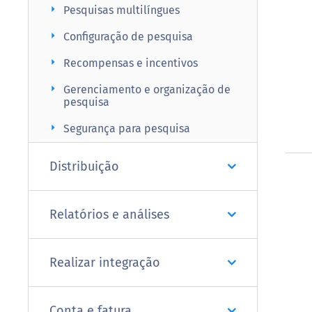
arrow_right
Pesquisas multilíngues
arrow_right
Configuração de pesquisa
arrow_right
Recompensas e incentivos
arrow_right
Gerenciamento e organização de
pesquisa
arrow_right
Segurança para pesquisa
Distribuição
Relatórios e análises
Realizar integração
Conta e fatura