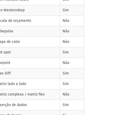
an Westerndorp
Sim
scala de orçamento
Não
ubepulse
Não
apa de calor
Não
ot spot
Sim
onjoint
Não
ax-Diff
Sim
triz lado a lado
Sim
triz complexa / matriz flex
Não
nserção de dados
Sim