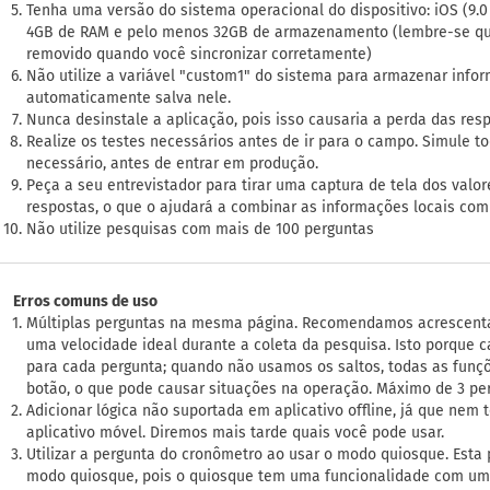
Tenha uma versão do sistema operacional do dispositivo: iOS (9.0 
4GB de RAM e pelo menos 32GB de armazenamento (lembre-se que
removido quando você sincronizar corretamente)
Não utilize a variável "custom1" do sistema para armazenar info
automaticamente salva nele.
Nunca desinstale a aplicação, pois isso causaria a perda das re
Realize os testes necessários antes de ir para o campo. Simule tod
necessário, antes de entrar em produção.
Peça a seu entrevistador para tirar uma captura de tela dos valor
respostas, o que o ajudará a combinar as informações locais co
Não utilize pesquisas com mais de 100 perguntas
Erros comuns de uso
Múltiplas perguntas na mesma página. Recomendamos acrescenta
uma velocidade ideal durante a coleta da pesquisa. Isto porque 
para cada pergunta; quando não usamos os saltos, todas as funç
botão, o que pode causar situações na operação. Máximo de 3 perg
Adicionar lógica não suportada em aplicativo offline, já que nem
aplicativo móvel. Diremos mais tarde quais você pode usar.
Utilizar a pergunta do cronômetro ao usar o modo quiosque. Esta 
modo quiosque, pois o quiosque tem uma funcionalidade com um t