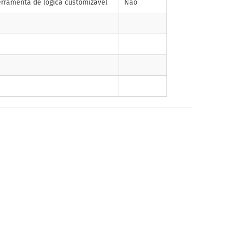
erramenta de lógica customizável
Não