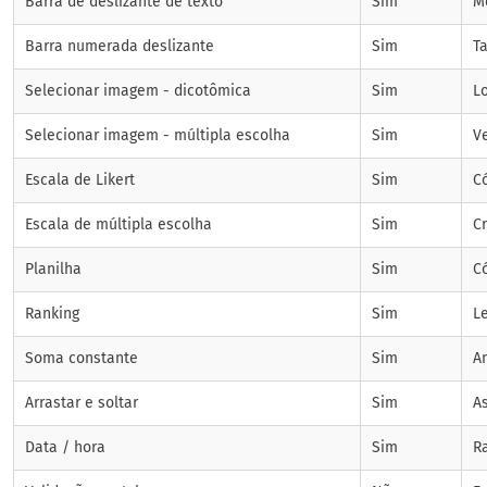
Barra de deslizante de texto
Sim
M
Barra numerada deslizante
Sim
T
Selecionar imagem - dicotômica
Sim
Lo
Selecionar imagem - múltipla escolha
Sim
V
Escala de Likert
Sim
C
Escala de múltipla escolha
Sim
C
Planilha
Sim
C
Ranking
Sim
L
Soma constante
Sim
A
Arrastar e soltar
Sim
A
Data / hora
Sim
R