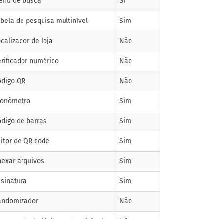
enu de busca
Si
abela de pesquisa multinível
Sim
calizador de loja
Não
erificador numérico
Não
ódigo QR
Não
ronômetro
Sim
ódigo de barras
Sim
eitor de QR code
Sim
nexar arquivos
Sim
ssinatura
Sim
andomizador
Não