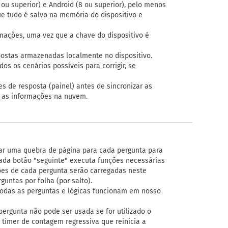
ou superior) e Android (8 ou superior), pelo menos
 tudo é salvo na memória do dispositivo e
rmações, uma vez que a chave do dispositivo é
spostas armazenadas localmente no dispositivo.
os os cenários possíveis para corrigir, se
es de resposta (painel) antes de sincronizar as
m as informações na nuvem.
r uma quebra de página para cada pergunta para
cada botão "seguinte" executa funções necessárias
ões de cada pergunta serão carregadas neste
untas por folha (por salto).
 todas as perguntas e lógicas funcionam em nosso
pergunta não pode ser usada se for utilizado o
imer de contagem regressiva que reinicia a