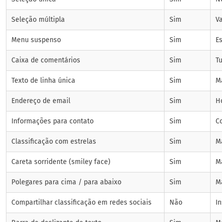
Seleção múltipla
Sim
V
Menu suspenso
Sim
E
Caixa de comentários
Sim
T
Texto de linha única
Sim
M
Endereço de email
Sim
H
Informações para contato
Sim
C
Classificação com estrelas
Sim
M
Careta sorridente (smiley face)
Sim
Ma
Polegares para cima / para abaixo
Sim
Ma
Compartilhar classificação em redes sociais
Não
I